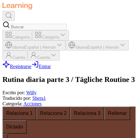
Categoría
Categoría
Idioma
Español
|
Alemán
Idioma
Español
|
Alemán
Cuenta
Cuenta
Registrarse
Entrar
Rutina diaria parte 3 / Tägliche Routine 3
Escrito por
:
Willy
Traducido por
:
Shera1
Categoría
:
Acciones
Relaciona 1
Relaciona 2
Relaciona 3
Rellenar
Dictado