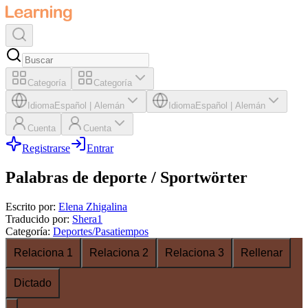
Categoría
Categoría
Idioma
Español
|
Alemán
Idioma
Español
|
Alemán
Cuenta
Cuenta
Registrarse
Entrar
Palabras de deporte / Sportwörter
Escrito por
:
Elena Zhigalina
Traducido por
:
Shera1
Categoría
:
Deportes/Pasatiempos
Relaciona 1
Relaciona 2
Relaciona 3
Rellenar
Dictado