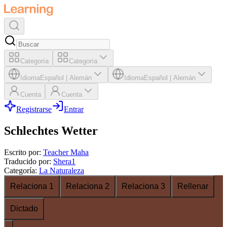
Categoría
Categoría
Idioma
Español
|
Alemán
Idioma
Español
|
Alemán
Cuenta
Cuenta
Registrarse
Entrar
Schlechtes Wetter
Escrito por
:
Teacher Maha
Traducido por
:
Shera1
Categoría
:
La Naturaleza
Relaciona 1
Relaciona 2
Relaciona 3
Rellenar
Dictado