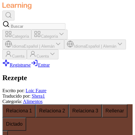
Categoría
Categoría
Idioma
Español
|
Alemán
Idioma
Español
|
Alemán
Cuenta
Cuenta
Registrarse
Entrar
Rezepte
Escrito por
:
Loic Faure
Traducido por
:
Shera1
Categoría
:
Alimentos
Relaciona 1
Relaciona 2
Relaciona 3
Rellenar
Dictado