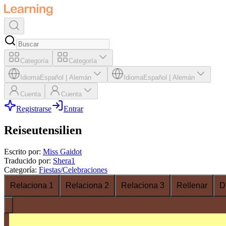
Categoría
Categoría
Idioma
Español
|
Alemán
Idioma
Español
|
Alemán
Cuenta
Cuenta
Registrarse
Entrar
Reiseutensilien
Escrito por
:
Miss Gaidot
Traducido por
:
Shera1
Categoría
:
Fiestas/Celebraciones
Relaciona 1
Relaciona 2
Relaciona 3
Rellenar
D