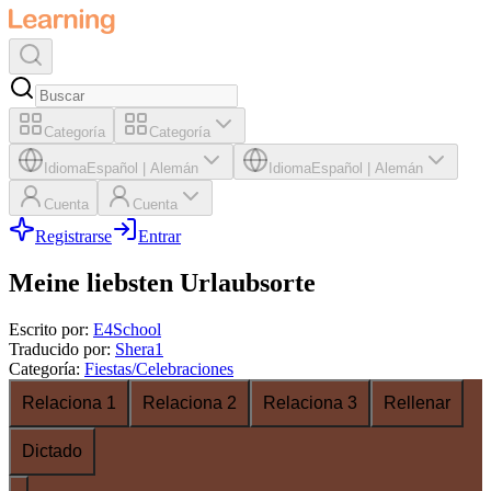
Categoría
Categoría
Idioma
Español
|
Alemán
Idioma
Español
|
Alemán
Cuenta
Cuenta
Registrarse
Entrar
Meine liebsten Urlaubsorte
Escrito por
:
E4School
Traducido por
:
Shera1
Categoría
:
Fiestas/Celebraciones
Relaciona 1
Relaciona 2
Relaciona 3
Rellenar
Dictado