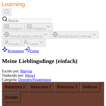
Categoría
Categoría
Idioma
Español
|
Alemán
Idioma
Español
|
Alemán
Cuenta
Cuenta
Registrarse
Entrar
Meine Lieblingsdinge (einfach)
Escrito por
:
Marysia
Traducido por
:
Shera1
Categoría
:
Deportes/Pasatiempos
Relaciona 1
Relaciona 2
Relaciona 3
Rellenar
Dictado