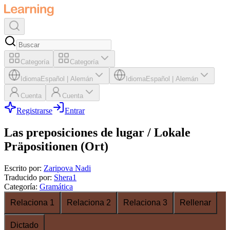
Categoría
Categoría
Idioma
Español
|
Alemán
Idioma
Español
|
Alemán
Cuenta
Cuenta
Registrarse
Entrar
Las preposiciones de lugar / Lokale
Präpositionen (Ort)
Escrito por
:
Zaripova Nadi
Traducido por
:
Shera1
Categoría
:
Gramática
Relaciona 1
Relaciona 2
Relaciona 3
Rellenar
Dictado