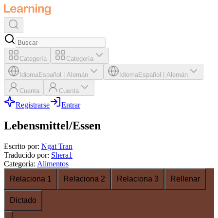
Categoría
Categoría
Idioma
Español
|
Alemán
Idioma
Español
|
Alemán
Cuenta
Cuenta
Registrarse
Entrar
Lebensmittel/Essen
Escrito por
:
Ngat Tran
Traducido por
:
Shera1
Categoría
:
Alimentos
Relaciona 1
Relaciona 2
Relaciona 3
Rellenar
Dictado