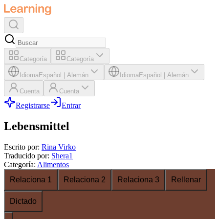
Categoría
Categoría
Idioma
Español
|
Alemán
Idioma
Español
|
Alemán
Cuenta
Cuenta
Registrarse
Entrar
Lebensmittel
Escrito por
:
Rina Virko
Traducido por
:
Shera1
Categoría
:
Alimentos
Relaciona 1
Relaciona 2
Relaciona 3
Rellenar
Dictado