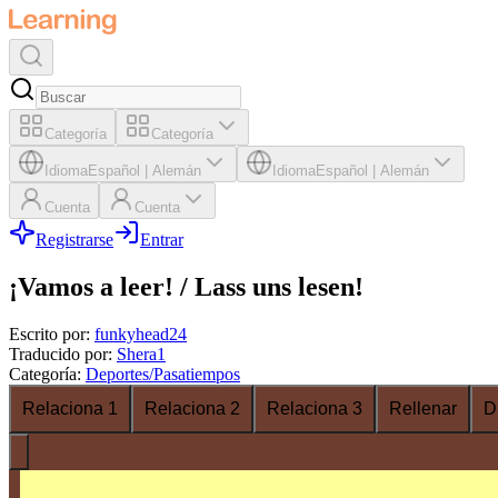
Categoría
Categoría
Idioma
Español
|
Alemán
Idioma
Español
|
Alemán
Cuenta
Cuenta
Registrarse
Entrar
¡Vamos a leer! / Lass uns lesen!
Escrito por
:
funkyhead24
Traducido por
:
Shera1
Categoría
:
Deportes/Pasatiempos
Relaciona 1
Relaciona 2
Relaciona 3
Rellenar
D