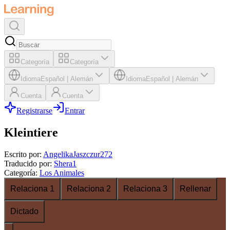
Categoría
Categoría
Idioma
Español
|
Alemán
Idioma
Español
|
Alemán
Cuenta
Cuenta
Registrarse
Entrar
Kleintiere
Escrito por
:
AngelikaJaszczur272
Traducido por
:
Shera1
Categoría
:
Los Animales
Relaciona 1
Relaciona 2
Relaciona 3
Rellenar
Dictado