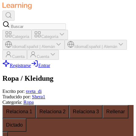
Categoría
Categoría
Idioma
Español
|
Alemán
Idioma
Español
|
Alemán
Cuenta
Cuenta
Registrarse
Entrar
Ropa / Kleidung
Escrito por
:
sveta_di
Traducido por
:
Shera1
Categoría
:
Ropa
Relaciona 1
Relaciona 2
Relaciona 3
Rellenar
Dictado