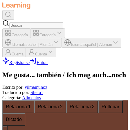
Categoría
Categoría
Idioma
Español
|
Alemán
Idioma
Español
|
Alemán
Cuenta
Cuenta
Registrarse
Entrar
Me gusta... también / Ich mag auch...noch
Escrito por
:
vilmamunoz
Traducido por
:
Shera1
Categoría
:
Alimentos
Relaciona 1
Relaciona 2
Relaciona 3
Rellenar
Dictado