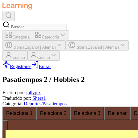
Categoría
Categoría
Idioma
Español
|
Alemán
Idioma
Español
|
Alemán
Cuenta
Cuenta
Registrarse
Entrar
Pasatiempos 2 / Hobbies 2
Escrito por
:
jollypix
Traducido por
:
Shera1
Categoría
:
Deportes/Pasatiempos
Relaciona 1
Relaciona 2
Relaciona 3
Rellenar
D