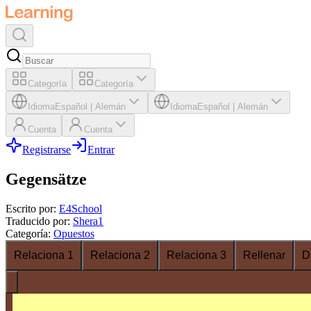
Categoría
Categoría
Idioma
Español
|
Alemán
Idioma
Español
|
Alemán
Cuenta
Cuenta
Registrarse
Entrar
Gegensätze
Escrito por
:
E4School
Traducido por
:
Shera1
Categoría
:
Opuestos
Relaciona 1
Relaciona 2
Relaciona 3
Rellenar
D