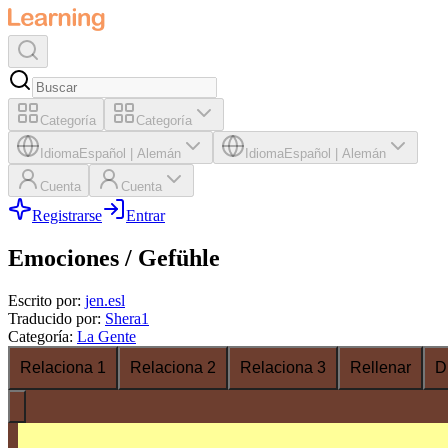
Categoría
Categoría
Idioma
Español
|
Alemán
Idioma
Español
|
Alemán
Cuenta
Cuenta
Registrarse
Entrar
Emociones / Gefühle
Escrito por
:
jen.esl
Traducido por
:
Shera1
Categoría
:
La Gente
Relaciona 1
Relaciona 2
Relaciona 3
Rellenar
D