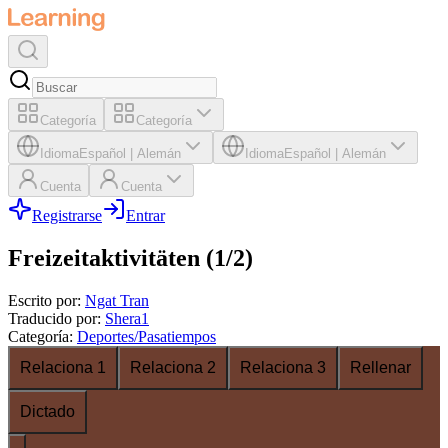
Categoría
Categoría
Idioma
Español
|
Alemán
Idioma
Español
|
Alemán
Cuenta
Cuenta
Registrarse
Entrar
Freizeitaktivitäten (1/2)
Escrito por
:
Ngat Tran
Traducido por
:
Shera1
Categoría
:
Deportes/Pasatiempos
Relaciona 1
Relaciona 2
Relaciona 3
Rellenar
Dictado