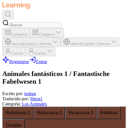
Categoría
Categoría
Idioma
Español
|
Alemán
Idioma
Español
|
Alemán
Cuenta
Cuenta
Registrarse
Entrar
Animales fantásticos 1 / Fantastische
Fabelwesen 1
Escrito por
:
teabag
Traducido por
:
Shera1
Categoría
:
Los Animales
Relaciona 1
Relaciona 2
Relaciona 3
Rellenar
Dictado