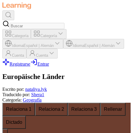
Categoría
Categoría
Idioma
Español
|
Alemán
Idioma
Español
|
Alemán
Cuenta
Cuenta
Registrarse
Entrar
Europäische Länder
Escrito por
:
nataliya.lyk
Traducido por
:
Shera1
Categoría
:
Geografía
Relaciona 1
Relaciona 2
Relaciona 3
Rellenar
Dictado