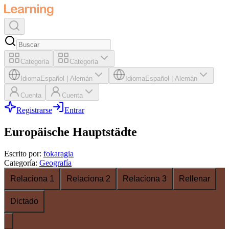
Categoría
Categoría
Idioma
Español
|
Alemán
Idioma
Español
|
Alemán
Cuenta
Cuenta
Registrarse
Entrar
Europäische Hauptstädte
Escrito por
:
fokaragia
Categoría
:
Geografía
Relaciona 1
Relaciona 2
Relaciona 3
Rellenar
Dictado