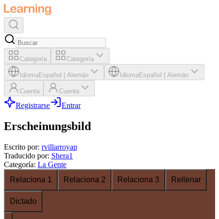
Categoría
Categoría
Idioma
Español
|
Alemán
Idioma
Español
|
Alemán
Cuenta
Cuenta
Registrarse
Entrar
Erscheinungsbild
Escrito por
:
rvillarroyap
Traducido por
:
Shera1
Categoría
:
La Gente
Relaciona 1
Relaciona 2
Relaciona 3
Rellenar
Dictado