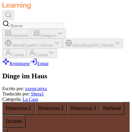
Categoría
Categoría
Idioma
Español
|
Alemán
Idioma
Español
|
Alemán
Cuenta
Cuenta
Registrarse
Entrar
Dinge im Haus
Escrito por
:
xxeng.mjxx
Traducido por
:
Shera1
Categoría
:
La Casa
Relaciona 1
Relaciona 2
Relaciona 3
Rellenar
Dictado