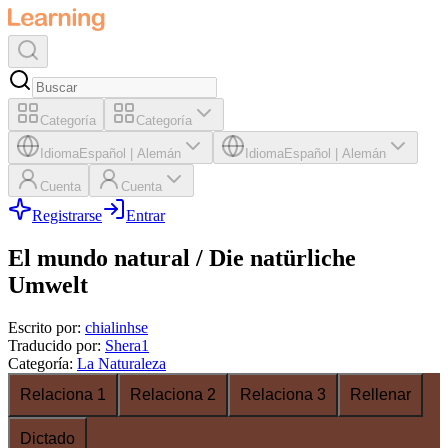
Categoría
Categoría
Idioma
Español
|
Alemán
Idioma
Español
|
Alemán
Cuenta
Cuenta
Registrarse
Entrar
El mundo natural / Die natürliche
Umwelt
Escrito por
:
chialinhse
Traducido por
:
Shera1
Categoría
:
La Naturaleza
Relaciona 1
Relaciona 2
Relaciona 3
Rellenar
Dictado