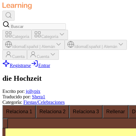
Categoría
Categoría
Idioma
Español
|
Alemán
Idioma
Español
|
Alemán
Cuenta
Cuenta
Registrarse
Entrar
die Hochzeit
Escrito por
:
jollypix
Traducido por
:
Shera1
Categoría
:
Fiestas/Celebraciones
Relaciona 1
Relaciona 2
Relaciona 3
Rellenar
D