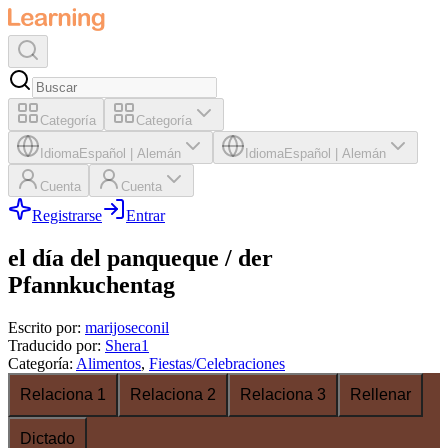
Categoría
Categoría
Idioma
Español
|
Alemán
Idioma
Español
|
Alemán
Cuenta
Cuenta
Registrarse
Entrar
el día del panqueque / der
Pfannkuchentag
Escrito por
:
marijoseconil
Traducido por
:
Shera1
Categoría
:
Alimentos
,
Fiestas/Celebraciones
Relaciona 1
Relaciona 2
Relaciona 3
Rellenar
Dictado