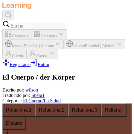
Categoría
Categoría
Idioma
Español
|
Alemán
Idioma
Español
|
Alemán
Cuenta
Cuenta
Registrarse
Entrar
El Cuerpo / der Körper
Escrito por
:
wilson
Traducido por
:
Shera1
Categoría
:
El Cuerpo/La Salud
Relaciona 1
Relaciona 2
Relaciona 3
Rellenar
Dictado