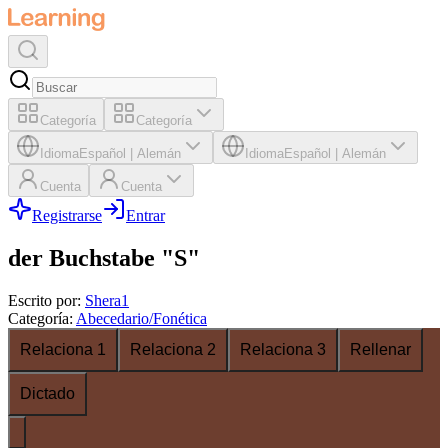
Categoría
Categoría
Idioma
Español
|
Alemán
Idioma
Español
|
Alemán
Cuenta
Cuenta
Registrarse
Entrar
der Buchstabe "S"
Escrito por
:
Shera1
Categoría
:
Abecedario/Fonética
Relaciona 1
Relaciona 2
Relaciona 3
Rellenar
Dictado