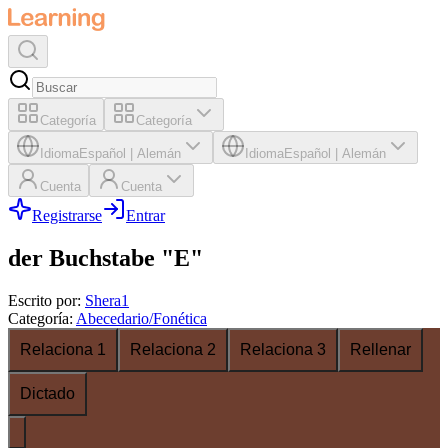
Categoría
Categoría
Idioma
Español
|
Alemán
Idioma
Español
|
Alemán
Cuenta
Cuenta
Registrarse
Entrar
der Buchstabe "E"
Escrito por
:
Shera1
Categoría
:
Abecedario/Fonética
Relaciona 1
Relaciona 2
Relaciona 3
Rellenar
Dictado