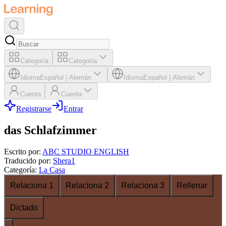
Categoría
Categoría
Idioma
Español
|
Alemán
Idioma
Español
|
Alemán
Cuenta
Cuenta
Registrarse
Entrar
das Schlafzimmer
Escrito por
:
ABC STUDIO ENGLISH
Traducido por
:
Shera1
Categoría
:
La Casa
Relaciona 1
Relaciona 2
Relaciona 3
Rellenar
Dictado