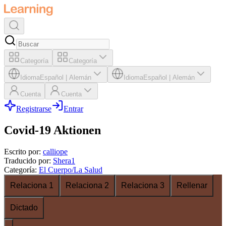
Categoría
Categoría
Idioma
Español
|
Alemán
Idioma
Español
|
Alemán
Cuenta
Cuenta
Registrarse
Entrar
Covid-19 Aktionen
Escrito por
:
calliope
Traducido por
:
Shera1
Categoría
:
El Cuerpo/La Salud
Relaciona 1
Relaciona 2
Relaciona 3
Rellenar
Dictado