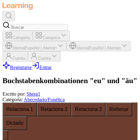
Categoría
Categoría
Idioma
Español
|
Alemán
Idioma
Español
|
Alemán
Cuenta
Cuenta
Registrarse
Entrar
Buchstabenkombinationen "eu" und "äu"
Escrito por
:
Shera1
Categoría
:
Abecedario/Fonética
Relaciona 1
Relaciona 2
Relaciona 3
Rellenar
Dictado