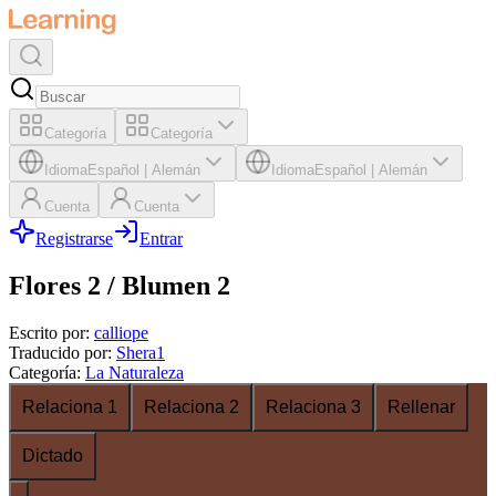
Categoría
Categoría
Idioma
Español
|
Alemán
Idioma
Español
|
Alemán
Cuenta
Cuenta
Registrarse
Entrar
Flores 2 / Blumen 2
Escrito por
:
calliope
Traducido por
:
Shera1
Categoría
:
La Naturaleza
Relaciona 1
Relaciona 2
Relaciona 3
Rellenar
Dictado