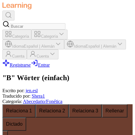
Categoría
Categoría
Idioma
Español
|
Alemán
Idioma
Español
|
Alemán
Cuenta
Cuenta
Registrarse
Entrar
"B" Wörter (einfach)
Escrito por
:
jen.esl
Traducido por
:
Shera1
Categoría
:
Abecedario/Fonética
Relaciona 1
Relaciona 2
Relaciona 3
Rellenar
Dictado