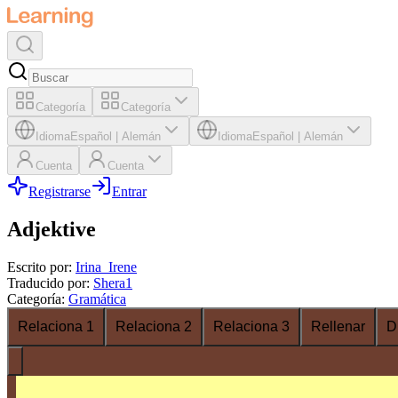
Categoría
Categoría
Idioma
Español
|
Alemán
Idioma
Español
|
Alemán
Cuenta
Cuenta
Registrarse
Entrar
Adjektive
Escrito por
:
Irina_Irene
Traducido por
:
Shera1
Categoría
:
Gramática
Relaciona 1
Relaciona 2
Relaciona 3
Rellenar
D