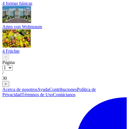
4 formas básicas
Arten von Wohnraum
4 Früchte
<
Página
/
30
>
Acerca de nosotros
Ayuda
Contribuciones
Política de
Privacidad
Términos de Uso
Contáctanos