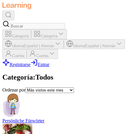
Categoría
Categoría
Idioma
Español
|
Alemán
Idioma
Español
|
Alemán
Cuenta
Cuenta
Registrarse
Entrar
Categoría
:
Todos
Ordenar por
Persönliche Fürwörter