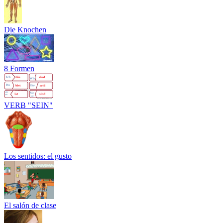
Die Knochen
8 Formen
VERB "SEIN"
Los sentidos: el gusto
El salón de clase