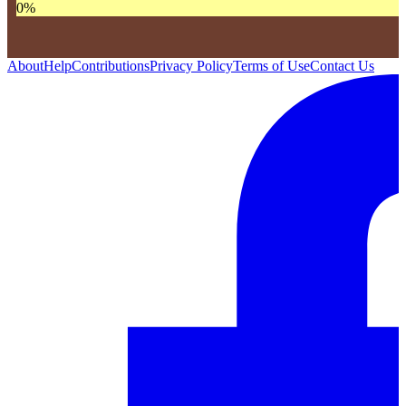
0
%
About
Help
Contributions
Privacy Policy
Terms of Use
Contact Us