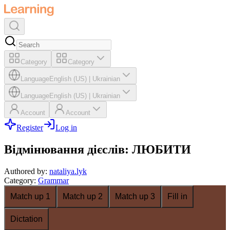
Category
Category
Language
English (US)
|
Ukrainian
Language
English (US)
|
Ukrainian
Account
Account
Register
Log in
Відмінювання дієслів: ЛЮБИТИ
Authored by
:
nataliya.lyk
Category
:
Grammar
Match up 1
Match up 2
Match up 3
Fill in
Dictation