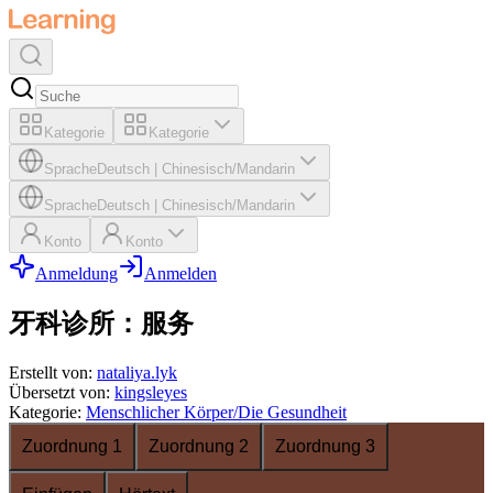
Kategorie
Kategorie
Sprache
Deutsch
|
Chinesisch/Mandarin
Sprache
Deutsch
|
Chinesisch/Mandarin
Konto
Konto
Anmeldung
Anmelden
牙科诊所：服务
Erstellt von
:
nataliya.lyk
Übersetzt von
:
kingsleyes
Kategorie
:
Menschlicher Körper/Die Gesundheit
Zuordnung 1
Zuordnung 2
Zuordnung 3