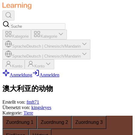
Kategorie
Kategorie
Sprache
Deutsch
|
Chinesisch/Mandarin
Sprache
Deutsch
|
Chinesisch/Mandarin
Konto
Konto
Anmeldung
Anmelden
澳大利亚的动物
Erstellt von
:
fmft71
Übersetzt von
:
kingsleyes
Kategorie
:
Tiere
Zuordnung 1
Zuordnung 2
Zuordnung 3