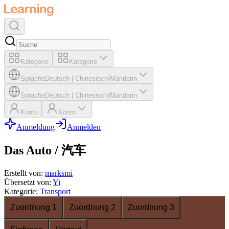
Kategorie
Kategorie
Sprache
Deutsch
|
Chinesisch/Mandarin
Sprache
Deutsch
|
Chinesisch/Mandarin
Konto
Konto
Anmeldung
Anmelden
Das Auto / 汽车
Erstellt von
:
marksmi
Übersetzt von
:
Yi
Kategorie
:
Transport
Zuordnung 1
Zuordnung 2
Zuordnung 3