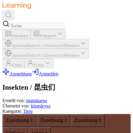
Kategorie
Kategorie
Sprache
Deutsch
|
Chinesisch/Mandarin
Sprache
Deutsch
|
Chinesisch/Mandarin
Konto
Konto
Anmeldung
Anmelden
Insekten / 昆虫们
Erstellt von
:
mariakarpa
Übersetzt von
:
kingsleyes
Kategorie
:
Tiere
Zuordnung 1
Zuordnung 2
Zuordnung 3