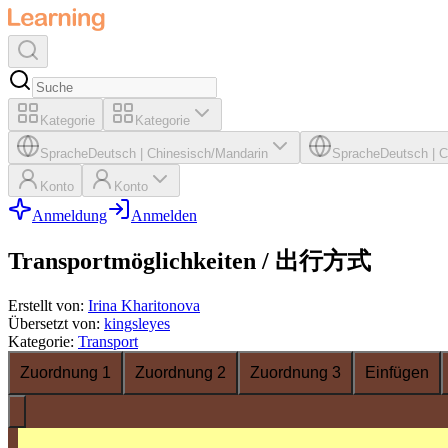
Kategorie
Kategorie
Sprache
Deutsch
|
Chinesisch/Mandarin
Sprache
Deutsch
|
C
Konto
Konto
Anmeldung
Anmelden
Transportmöglichkeiten / 出行方式
Erstellt von
:
Irina Kharitonova
Übersetzt von
:
kingsleyes
Kategorie
:
Transport
Zuordnung 1
Zuordnung 2
Zuordnung 3
Einfügen