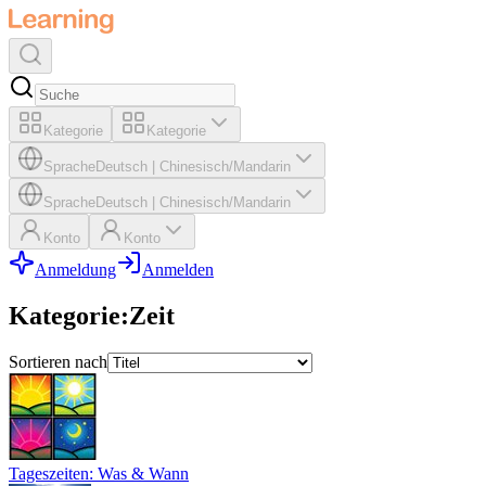
Kategorie
Kategorie
Sprache
Deutsch
|
Chinesisch/Mandarin
Sprache
Deutsch
|
Chinesisch/Mandarin
Konto
Konto
Anmeldung
Anmelden
Kategorie
:
Zeit
Sortieren nach
Tageszeiten: Was & Wann