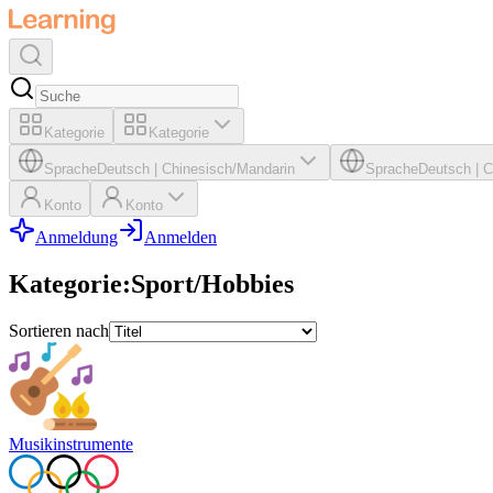
Kategorie
Kategorie
Sprache
Deutsch
|
Chinesisch/Mandarin
Sprache
Deutsch
|
C
Konto
Konto
Anmeldung
Anmelden
Kategorie
:
Sport/Hobbies
Sortieren nach
Musikinstrumente