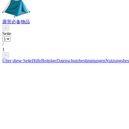
露营必备物品
<
Seite
/
1
>
Über diese Seite
Hilfe
Beiträge
Datenschutzbestimmungen
Nutzungsbe