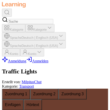
Kategorie
Kategorie
Sprache
Deutsch
|
Englisch (USA)
Sprache
Deutsch
|
Englisch (USA)
Konto
Konto
Anmeldung
Anmelden
Traffic Lights
Erstellt von
:
MilpitasChat
Kategorie
:
Transport
Zuordnung 1
Zuordnung 2
Zuordnung 3
Einfügen
Hörtext