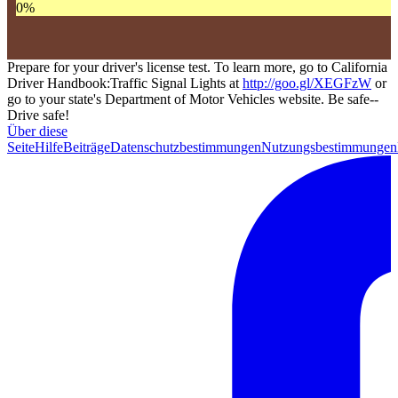
0
%
Prepare for your driver's license test. To learn more, go to California
Driver Handbook:Traffic Signal Lights at
http://goo.gl/XEGFzW
or
go to your state's Department of Motor Vehicles website. Be safe--
Drive safe!
Über diese
Seite
Hilfe
Beiträge
Datenschutzbestimmungen
Nutzungsbestimmungen