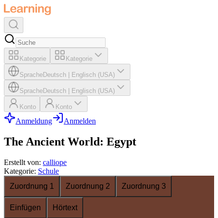
Kategorie
Kategorie
Sprache
Deutsch
|
Englisch (USA)
Sprache
Deutsch
|
Englisch (USA)
Konto
Konto
Anmeldung
Anmelden
The Ancient World: Egypt
Erstellt von
:
calliope
Kategorie
:
Schule
Zuordnung 1
Zuordnung 2
Zuordnung 3
Einfügen
Hörtext