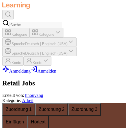
Kategorie
Kategorie
Sprache
Deutsch
|
Englisch (USA)
Sprache
Deutsch
|
Englisch (USA)
Konto
Konto
Anmeldung
Anmelden
Retail Jobs
Erstellt von
:
hnouvang
Kategorie
:
Arbeit
Zuordnung 1
Zuordnung 2
Zuordnung 3
Einfügen
Hörtext