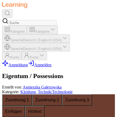
Kategorie
Kategorie
Sprache
Deutsch
|
Englisch (USA)
Sprache
Deutsch
|
Englisch (USA)
Konto
Konto
Anmeldung
Anmelden
Eigentum / Possessions
Erstellt von
:
Agnieszka Gałęzowska
Kategorie
:
Kleidung
,
Technik/Technologie
Zuordnung 1
Zuordnung 2
Zuordnung 3
Einfügen
Hörtext