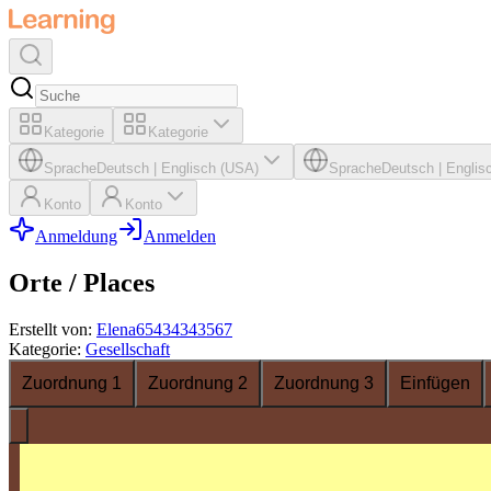
Kategorie
Kategorie
Sprache
Deutsch
|
Englisch (USA)
Sprache
Deutsch
|
Englis
Konto
Konto
Anmeldung
Anmelden
Orte / Places
Erstellt von
:
Elena65434343567
Kategorie
:
Gesellschaft
Zuordnung 1
Zuordnung 2
Zuordnung 3
Einfügen