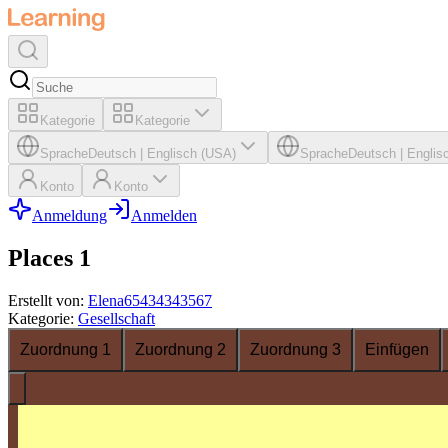
Kategorie
Kategorie
Sprache
Deutsch
|
Englisch (USA)
Sprache
Deutsch
|
Englis
Konto
Konto
Anmeldung
Anmelden
Places 1
Erstellt von
:
Elena65434343567
Kategorie
:
Gesellschaft
Zuordnung 1
Zuordnung 2
Zuordnung 3
Einfügen